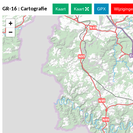
GR-16 :
Cartografie
Kaart
Kaart
GPX
Wijziging