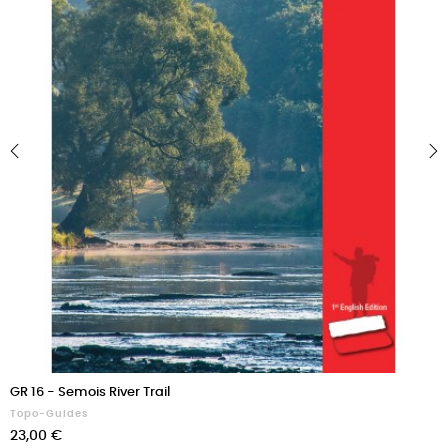
‹
›
GR 16 - Semois River Trail
Topo-Guides
Prix
23,00 €