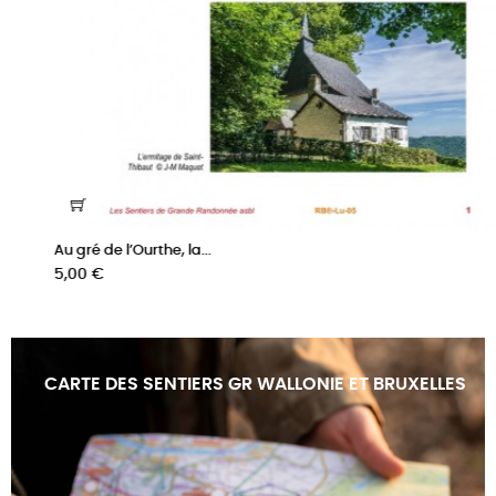
‹
›
Au gré de l’Ourthe, la...
Prix
5,00 €
CARTE DES SENTIERS GR WALLONIE ET BRUXELLES