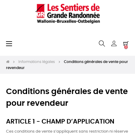
Basculer
☰
0
la
navigation
Informations légales
Conditions générales de vente pour
revendeur
Conditions générales de vente
pour revendeur
ARTICLE 1 - CHAMP D’APPLICATION
Ces conditions de vente s’appliquent sans restriction ni réserve