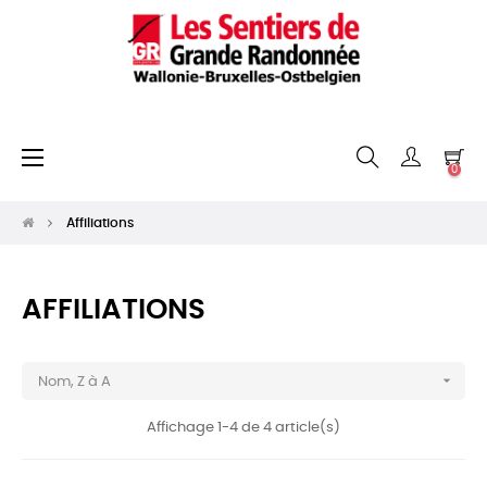
Basculer
☰
0
la
navigation
Affiliations
AFFILIATIONS

Nom, Z à A
Affichage 1-4 de 4 article(s)