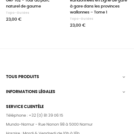
GRP 162 - Tour du parc
Randonnées en Ligne de gare
naturel de gaume
à gare dans les provinces
wallonnes – Tome 1
Topo-Guides
Prix
23,00 €
Topo-Guides
Prix
23,00 €
TOUS PRODUITS

INFORMATIONS LÉGALES

SERVICE CLIENTÈLE
Téléphone : +32 (0) 81 39 06 15
Mundo-Namur - Rue Nanon 98 à 5000 Namur
Horaire : Mardi & Vendredi de 10h à 16h