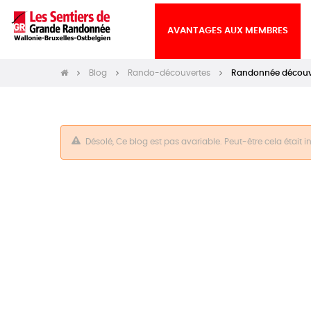
AVANTAGES AUX MEMBRES
Blog
Rando-découvertes
Randonnée découver
Désolé, Ce blog est pas avariable. Peut-être cela était 