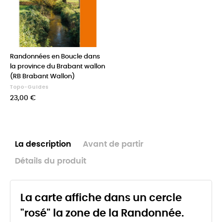
Randonnées en Boucle dans
la province du Brabant wallon
(RB Brabant Wallon)
Topo-Guides
Prix
23,00 €
La description
Avant de partir
Détails du produit
La carte affiche dans un cercle
"rosé" la zone de la Randonnée.