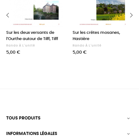
‹
›
Sur les deux versants de
Sur les crêtes mosanes,
l’Ourthe autour de Tilff, Tilff
Hastière
Rando À L'unité
Rando À L'unité
Prix
Prix
5,00 €
5,00 €
TOUS PRODUITS

INFORMATIONS LÉGALES
