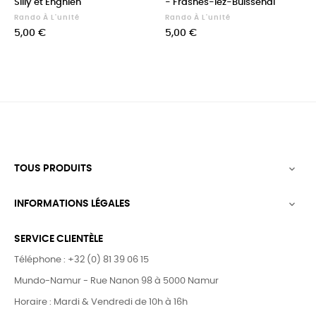
Silly et Enghien
- Frasnes-lez-Buissenal
Rando À L'unité
Rando À L'unité
Prix
Prix
5,00 €
5,00 €
TOUS PRODUITS

INFORMATIONS LÉGALES

SERVICE CLIENTÈLE
Téléphone : +32 (0) 81 39 06 15
Mundo-Namur - Rue Nanon 98 à 5000 Namur
Horaire : Mardi & Vendredi de 10h à 16h