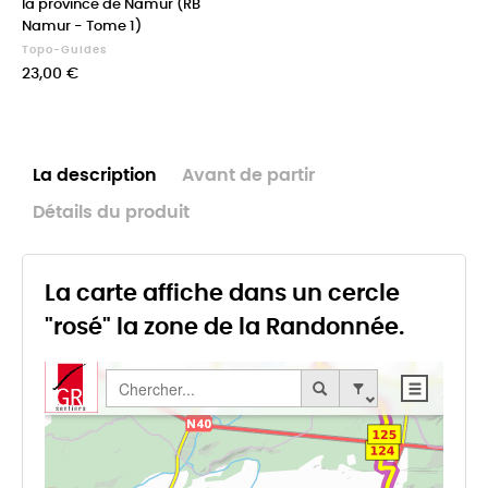
la province de Namur (RB
Namur - Tome 1)
Topo-Guides
Prix
23,00 €
La description
Avant de partir
Détails du produit
La carte affiche dans un cercle
"rosé" la zone de la Randonnée.