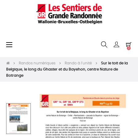
Basculer
☰
0
la
navigation
Randos numériques
Rando à l'unité
Sur le toit de la
Belgique, le long du Ghaster et du Bayehon, centre Nature de
Botrange