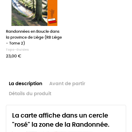
Randonnées en Boucle dans
la province de Liège (RB Liège
- Tome 2)
Topo-Guides
Prix
23,00 €
La description
Avant de partir
Détails du produit
La carte affiche dans un cercle
"rosé" la zone de la Randonnée.