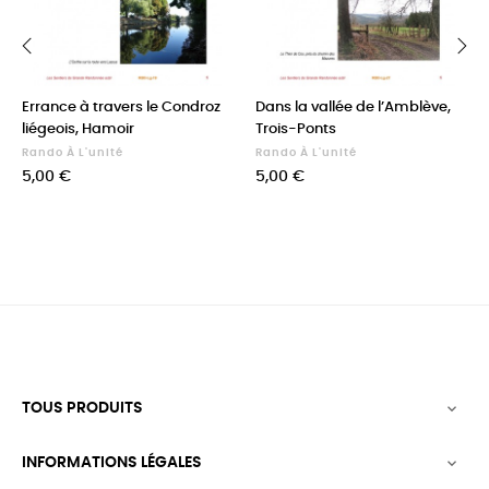
‹
›
Errance à travers le Condroz
Dans la vallée de l’Amblève,
liégeois, Hamoir
Trois-Ponts
Rando À L'unité
Rando À L'unité
Prix
Prix
5,00 €
5,00 €
TOUS PRODUITS

INFORMATIONS LÉGALES
