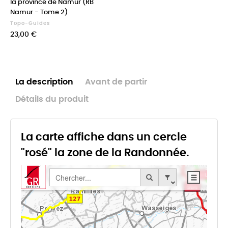
la province de Namur (RB
Namur - Tome 2)
Topo-Guides
Prix
23,00 €
La description
Avant de partir
Détails du produit
La carte affiche dans un cercle
"rosé" la zone de la Randonnée.