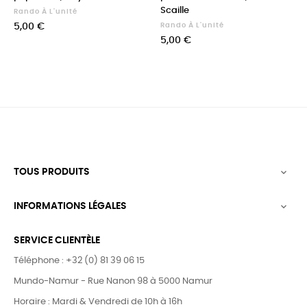
Scaille
Rando À L'unité
Prix
5,00 €
Rando À L'unité
Prix
5,00 €
TOUS PRODUITS

INFORMATIONS LÉGALES

SERVICE CLIENTÈLE
Téléphone : +32 (0) 81 39 06 15
Mundo-Namur - Rue Nanon 98 à 5000 Namur
Horaire : Mardi & Vendredi de 10h à 16h