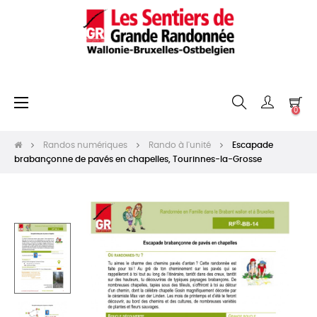
Basculer
☰
0
la
navigation
Randos numériques
Rando à l'unité
Escapade
brabançonne de pavés en chapelles, Tourinnes-la-Grosse