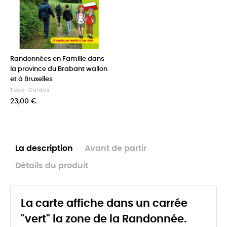
Randonnées en Famille dans
la province du Brabant wallon
et à Bruxelles
Topo-Guides
Prix
23,00 €
La description
Avant de partir
Détails du produit
La carte affiche dans un carrée
"vert" la zone de la Randonnée.