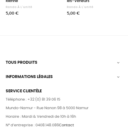
Rienne
les-Veneurs
Rando À L'unité
Rando À L'unité
Prix
Prix
5,00 €
5,00 €
TOUS PRODUITS

INFORMATIONS LÉGALES

SERVICE CLIENTÈLE
Téléphone : +32 (0) 81 39 06 15
Mundo-Namur - Rue Nanon 98 à 5000 Namur
Horaire : Mardi & Vendredi de 10h à 16h
N° d’entreprise : 0408.148.086
Contact