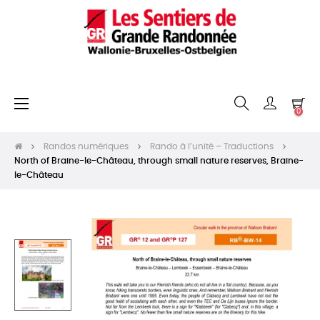
Basculer
☰
0
la
navigation
Randos numériques
Rando à l’unité – Traductions
North of Braine-le-Château, through small nature reserves, Braine-
le-Château