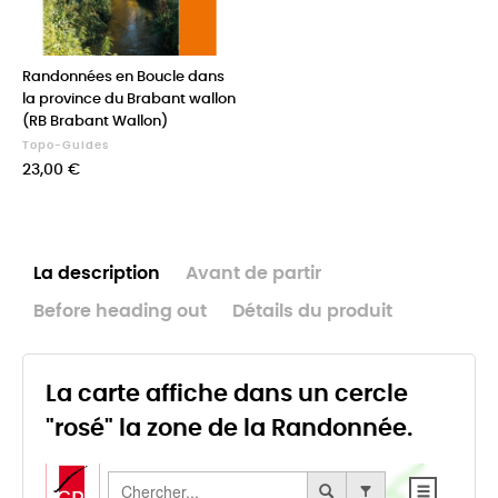
Randonnées en Boucle dans
la province du Brabant wallon
(RB Brabant Wallon)
Topo-Guides
Prix
23,00 €
La description
Avant de partir
Before heading out
Détails du produit
La carte affiche dans un cercle
"rosé" la zone de la Randonnée.