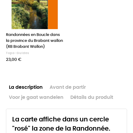
Randonnées en Boucle dans
la province du Brabant wallon
(RB Brabant Wallon)
Topo-Guides
Prix
23,00 €
La description
Avant de partir
Voor je gaat wandelen
Détails du produit
La carte affiche dans un cercle
"rosé" la zone de la Randonnée.