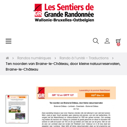
Basculer
☰
0
la
navigation
Randos numériques
Rando à l’unité – Traductions
Ten noorden van Braine-le-Château, door kleine natuurreservaten,
Braine-le-Château