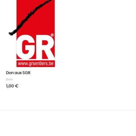
Don aux SGR
Don
Prix
1,00 €