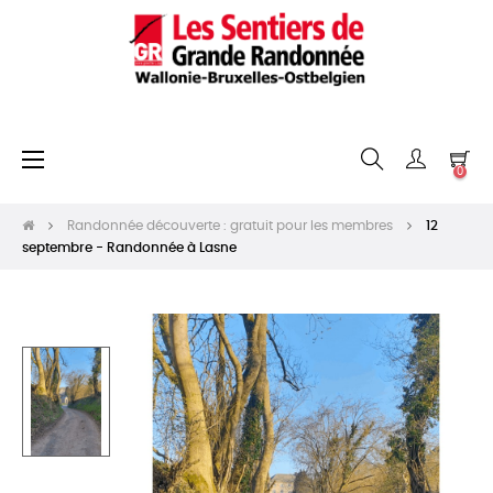
Basculer
☰
0
la
navigation
Randonnée découverte : gratuit pour les membres
12
septembre - Randonnée à Lasne