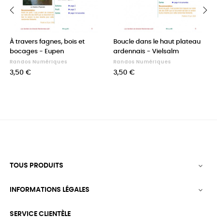
‹
›
À travers fagnes, bois et
Boucle dans le haut plateau
bocages - Eupen
ardennais - Vielsalm
Randos Numériques
Randos Numériques
Prix
Prix
3,50 €
3,50 €
TOUS PRODUITS

INFORMATIONS LÉGALES

SERVICE CLIENTÈLE