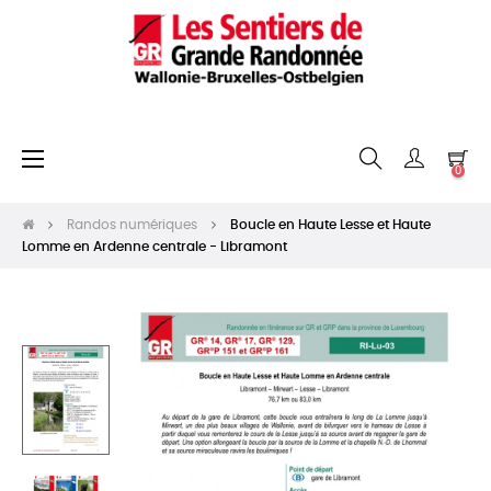
Basculer
☰
0
la
navigation
Randos numériques
Boucle en Haute Lesse et Haute
Lomme en Ardenne centrale - Libramont