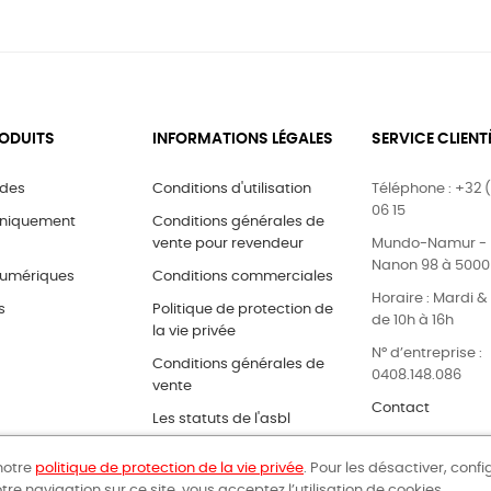
ODUITS
INFORMATIONS LÉGALES
SERVICE CLIENT
ides
Conditions d'utilisation
Téléphone : +32 (
06 15
uniquement
Conditions générales de
vente pour revendeur
Mundo-Namur - 
Nanon 98 à 500
umériques
Conditions commerciales
Horaire : Mardi 
s
Politique de protection de
de 10h à 16h
la vie privée
N° d’entreprise :
Conditions générales de
0408.148.086
vente
Contact
Les statuts de l'asbl
 notre
politique de protection de la vie privée
. Pour les désactiver, conf
tre navigation sur ce site, vous acceptez l’utilisation de cookies.