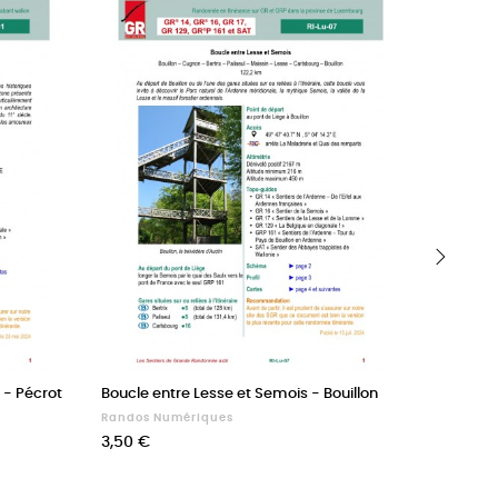
›
s - Pécrot
Boucle entre Lesse et Semois - Bouillon
Affiliati
Randos Numériques
Affiliatio
Prix
Prix
3,50 €
20,00 €