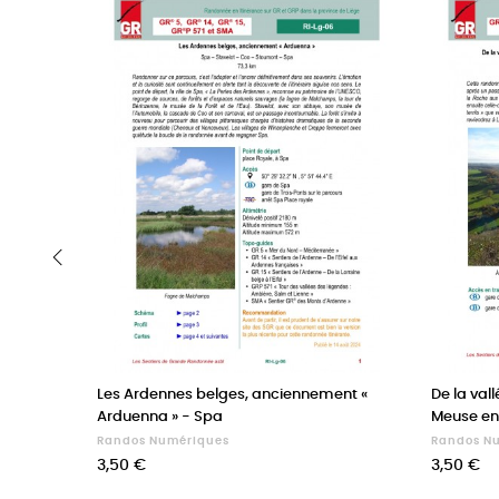
‹
Les Ardennes belges, anciennement «
De la vall
Arduenna » - Spa
Meuse en
Randos Numériques
Randos N
Prix
Prix
3,50 €
3,50 €