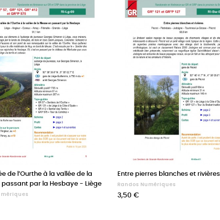
ée de l’Ourthe à la vallée de la
Entre pierres blanches et rivière
 passant par la Hesbaye - Liège
Randos Numériques
Prix
umériques
3,50 €