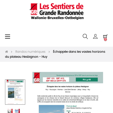
Basculer
☰
0
la
navigation
Randos numériques
Échappée dans les vastes horizons
du plateau Hesbignon - Huy