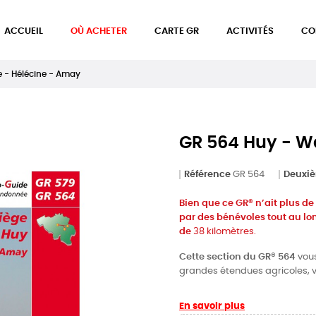
ACCUEIL
OÙ ACHETER
CARTE GR
ACTIVITÉS
CO
 - Hélécine - Amay
GR 564 Huy - W
Référence
GR 564
Deuxiè
Bien que ce GR® n’ait plus d
par des bénévoles tout au lo
de
38 kilomètres.
Cette section du GR® 564
vous
grandes étendues agricoles, v
En savoir plus