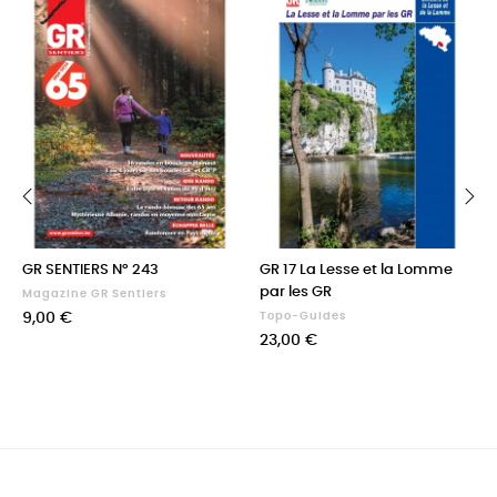
‹
›
GR SENTIERS N° 243
GR 17 La Lesse et la Lomme
par les GR
Magazine GR Sentiers
Prix
9,00 €
Topo-Guides
Prix
23,00 €