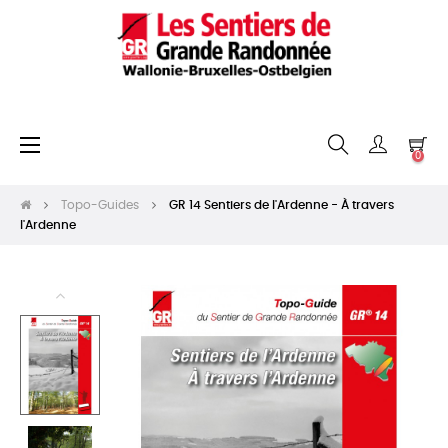
Basculer
☰
0
la
navigation
Topo-Guides
GR 14 Sentiers de l'Ardenne - À travers
l'Ardenne