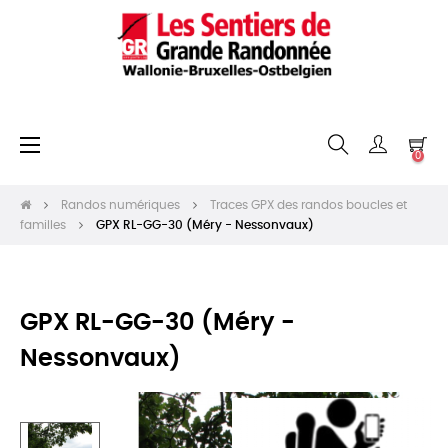
Basculer
☰
0
la
navigation
Randos numériques
Traces GPX des randos boucles et
familles
GPX RL-GG-30 (Méry - Nessonvaux)
GPX RL-GG-30 (Méry -
Nessonvaux)