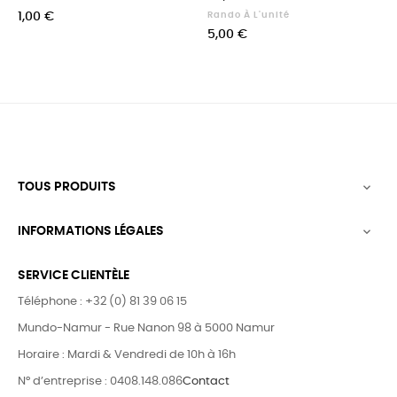
Prix
1,00 €
Rando À L'unité
Prix
5,00 €
TOUS PRODUITS

INFORMATIONS LÉGALES

SERVICE CLIENTÈLE
Téléphone : +32 (0) 81 39 06 15
Mundo-Namur - Rue Nanon 98 à 5000 Namur
Horaire : Mardi & Vendredi de 10h à 16h
N° d’entreprise : 0408.148.086
Contact