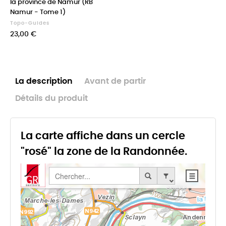
la province de Namur (RB
Namur - Tome 1)
Topo-Guides
Prix
23,00 €
La description
Avant de partir
Détails du produit
La carte affiche dans un cercle
"rosé" la zone de la Randonnée.