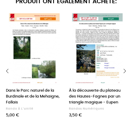
PRODUIT ONT ÉGALEMENT ACHETÉ:
‹
›
Dans le Parc naturel de la
À la découverte du plateau
Burdinale et de la Mehaigne,
des Hautes-Fagnes par un
Fallais
triangle magique - Eupen
Rando À L'unité
Randos Numériques
Prix
Prix
5,00 €
3,50 €