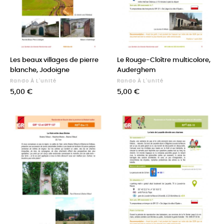
Les beaux villages de pierre
Le Rouge-Cloître multicolore,
blanche, Jodoigne
Auderghem
Rando À L'unité
Rando À L'unité
Prix
Prix
5,00 €
5,00 €