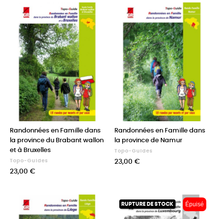
Randonnées en Famille dans
Randonnées en Famille dans
la province du Brabant wallon
la province de Namur
et à Bruxelles
Topo-Guides
Prix
Topo-Guides
23,00 €
Prix
23,00 €
Épuisé
RUPTURE DE STOCK