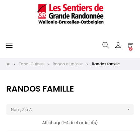
Basculer
☰
0
la
navigation
Topo-Guides
Rando d’un jour
Randos famille
RANDOS FAMILLE

Nom, Z à A
Affichage 1-4 de 4 article(s)