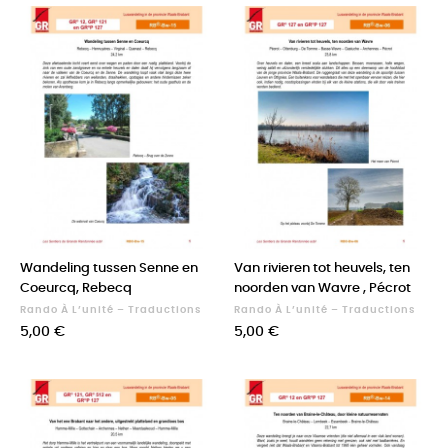
Wandeling tussen Senne en
Van rivieren tot heuvels, ten
Coeurcq, Rebecq
noorden van Wavre , Pécrot
Rando À L’unité – Traductions
Rando À L’unité – Traductions
Prix
Prix
5,00 €
5,00 €