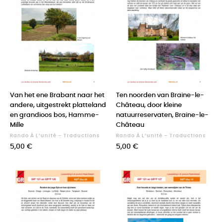
Van het ene Brabant naar het
Ten noorden van Braine-le-
andere, uitgestrekt platteland
Château, door kleine
en grandioos bos, Hamme-
natuurreservaten, Braine-le-
Mille
Château
Rando À L’unité – Traductions
Rando À L’unité – Traductions
Prix
Prix
5,00 €
5,00 €