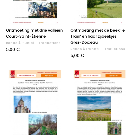
Ontmoeting met drie valleien,
Ontmoeting met de beek ‘le
Court-Saint-Étienne
Train’ en haar zijbeekjes,
Grez-Doiceau
Rando À L’unité – Traductions
Prix
5,00 €
Rando À L’unité – Traductions
Prix
5,00 €