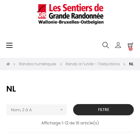
Basculer
☰
0
la
navigation
Randos numériques
Rando à l’unité – Traductions
NL
NL

FILTRE
Nom, Z à A
Affichage 1-12 de 16 article(s)