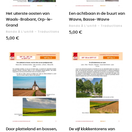
Het uiterste oosten van
Een achtbaan in de buurt van
Waals-Brabant, Orp-le-
Wavre, Basse-Wavre
Grand
Rando À L’unité – Traductions
Prix
Rando À L’unité – Traductions
5,00 €
Prix
5,00 €
Door platteland en bossen,
De vijf klokkentorens van