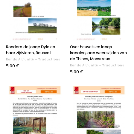
Rondom de jonge Dyle en
Over heuvels en langs
haar zijrivieren, Bousval
kanalen, aan weerszijden van
de Thines, Monstreux
Rando À L’unité – Traductions
Prix
5,00 €
Rando À L’unité – Traductions
Prix
5,00 €