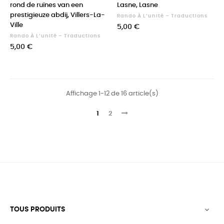
rond de ruïnes van een
Lasne, Lasne
prestigieuze abdij, Villers-La-
Rando À L’unité – Traductions
Ville
Prix
5,00 €
Rando À L’unité – Traductions
Prix
5,00 €
Affichage 1-12 de 16 article(s)
1
2
TOUS PRODUITS
