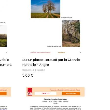
, de la
Sur un plateau creusé par la Grande
eaumont
Honnelle - Angre
Rando À L'unité
Prix
5,00 €