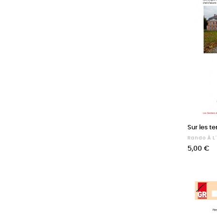
Sur les te
Rando À L
Prix
5,00 €