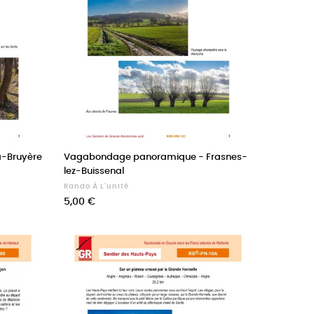
a-Bruyère
Vagabondage panoramique - Frasnes-
lez-Buissenal
Rando À L'unité
Prix
5,00 €