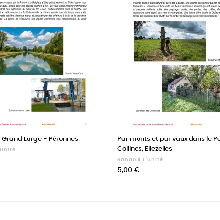
 Grand Large - Péronnes
Par monts et par vaux dans le P
Collines, Ellezelles
'unité
Rando À L'unité
Prix
5,00 €