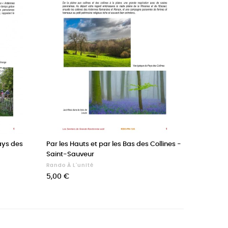
ays des
Par les Hauts et par les Bas des Collines -
Saint-Sauveur
Rando À L'unité
Prix
5,00 €