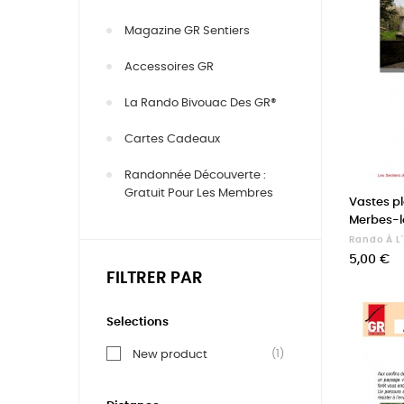
Magazine GR Sentiers
Accessoires GR
La Rando Bivouac Des GR®
Cartes Cadeaux
Randonnée Découverte :
Gratuit Pour Les Membres
Vastes p
Merbes-
Rando À L
Prix
5,00 €
FILTRER PAR
Selections
(1)
New product