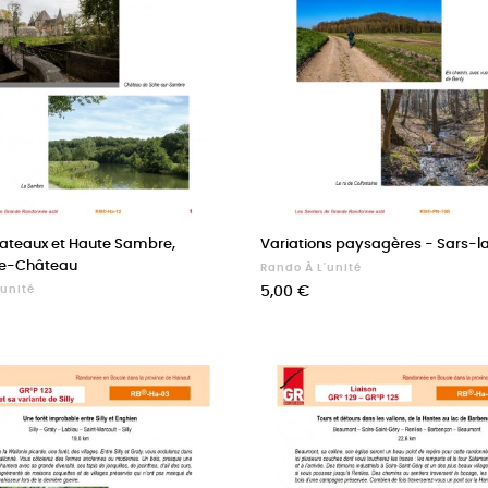
lateaux et Haute Sambre,
Variations paysagères - Sars-l
le-Château
Rando À L'unité
Prix
'unité
5,00 €