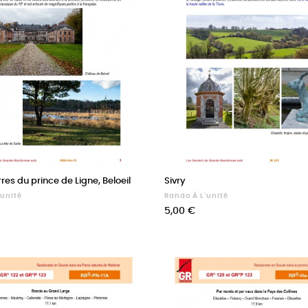
rres du prince de Ligne, Beloeil
Sivry
'unité
Rando À L'unité
Prix
5,00 €