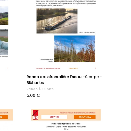
Rando transfrontalière Escaut-Scarpe -
Bléharies
Rando À L'unité
Prix
5,00 €