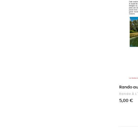
Rando au
Rando À L
Prix
5,00 €