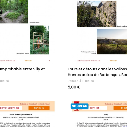
 improbable entre Silly et
Tours et détours dans les vallons
Hantes au lac de Barbençon, B
'unité
Rando À L'unité
Prix
5,00 €
NOUVEAU