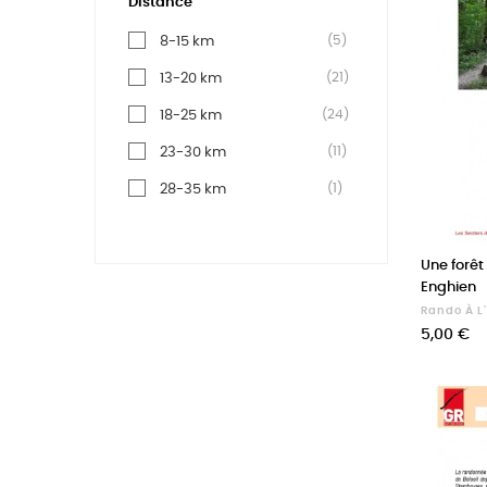
Distance
(5)
8-15 km
(21)
13-20 km
(24)
18-25 km
(11)
23-30 km
(1)
28-35 km
Une forêt
Enghien
Rando À L
Prix
5,00 €