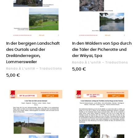
In der bergigen Landschaft
In den Wäldern von Spa durch
des Ourtals und der
die Täler der Picherotte und
Dreiländerregion,
der Wéyai, Spa
Lommersweiler
Rando À L’unité – Traductions
Prix
Rando À L’unité – Traductions
5,00 €
Prix
5,00 €