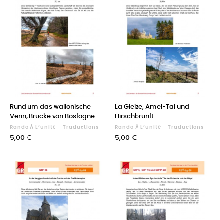
Rund um das wallonische
La Gleize, Amel-Tal und
Venn, Brücke von Bosfagne
Hirschbrunft
Rando À L’unité – Traductions
Rando À L’unité – Traductions
Prix
Prix
5,00 €
5,00 €