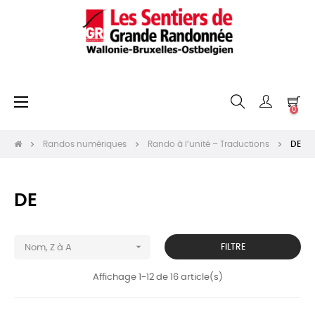
Basculer
☰
0
la
navigation
Randos numériques
Rando à l’unité – Traductions
DE
DE

FILTRE
Nom, Z à A
Affichage 1-12 de 16 article(s)