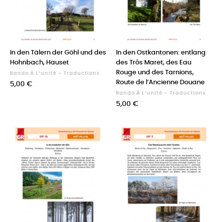
In den Tälern der Göhl und des
In den Ostkantonen: entlang
Hohnbach, Hauset
des Trôs Maret, des Eau
Rouge und des Tarnions,
Rando À L’unité – Traductions
Route de l’Ancienne Douane
Prix
5,00 €
Rando À L’unité – Traductions
Prix
5,00 €