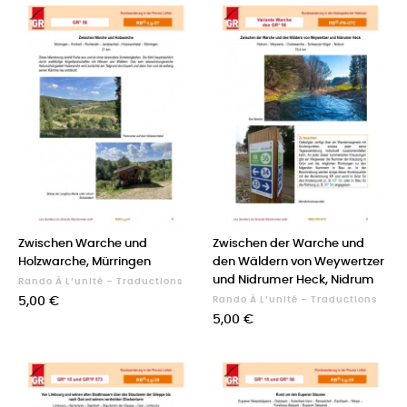
Zwischen Warche und
Zwischen der Warche und
Holzwarche, Mürringen
den Wäldern von Weywertzer
und Nidrumer Heck, Nidrum
Rando À L’unité – Traductions
Prix
5,00 €
Rando À L’unité – Traductions
Prix
5,00 €