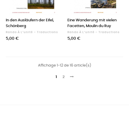
In den Ausläufern der Eifel,
Eine Wanderung mit vielen
Schönberg
Facetten, Moulin du Ruy
Rando À L’unité – Traductions
Rando À L’unité – Traductions
Prix
Prix
5,00 €
5,00 €
Affichage 1-12 de 16 article(s)
1
2