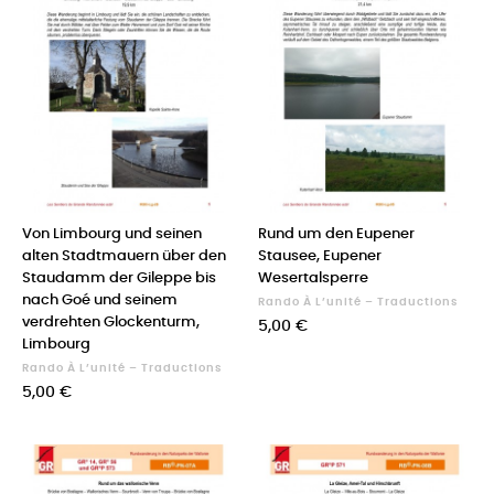
Von Limbourg und seinen
Rund um den Eupener
alten Stadtmauern über den
Stausee, Eupener
Staudamm der Gileppe bis
Wesertalsperre
nach Goé und seinem
Rando À L’unité – Traductions
verdrehten Glockenturm,
Prix
5,00 €
Limbourg
Rando À L’unité – Traductions
Prix
5,00 €