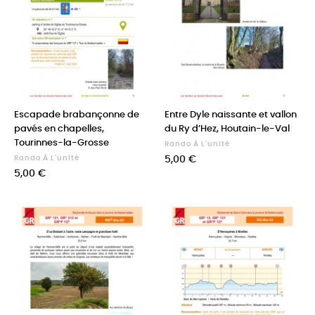
Escapade brabançonne de
Entre Dyle naissante et vallon
pavés en chapelles,
du Ry d’Hez, Houtain-le-Val
Tourinnes-la-Grosse
Rando À L'unité
Prix
Rando À L'unité
5,00 €
Prix
5,00 €