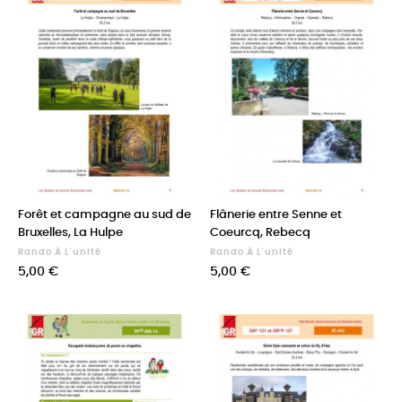
Forêt et campagne au sud de
Flânerie entre Senne et
Bruxelles, La Hulpe
Coeurcq, Rebecq
Rando À L'unité
Rando À L'unité
Prix
Prix
5,00 €
5,00 €