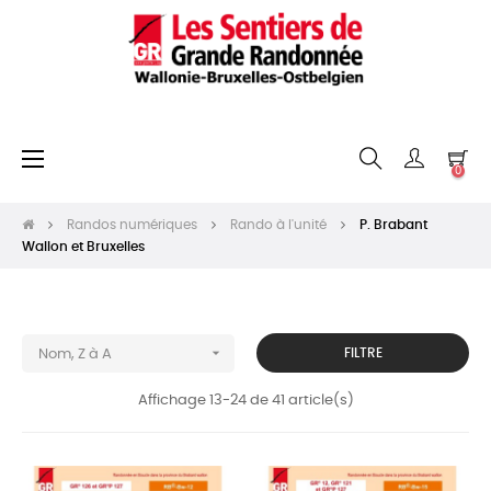
Basculer
☰
0
la
navigation
Randos numériques
Rando à l'unité
P. Brabant
Wallon et Bruxelles

FILTRE
Nom, Z à A
Affichage 13-24 de 41 article(s)