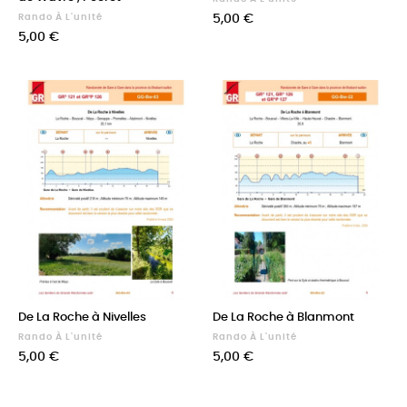
Prix
Rando À L'unité
5,00 €
Prix
5,00 €
De La Roche à Nivelles
De La Roche à Blanmont
Rando À L'unité
Rando À L'unité
Prix
Prix
5,00 €
5,00 €