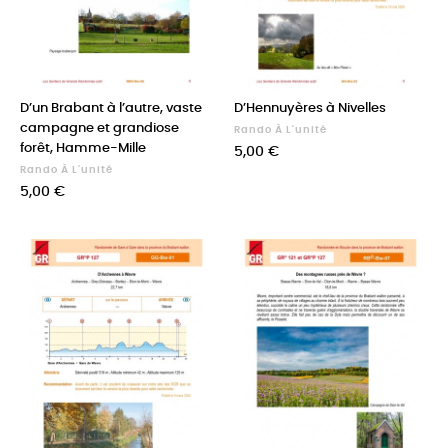
D’un Brabant à l’autre, vaste
D’Hennuyères à Nivelles
campagne et grandiose
Rando À L'unité
forêt, Hamme-Mille
Prix
5,00 €
Rando À L'unité
Prix
5,00 €