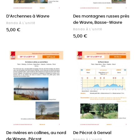
D’Archennes à Wavre
Des montagnes russes près
de Wavre, Basse-Wavre
Rando À L'unité
Prix
5,00 €
Rando À L'unité
Prix
5,00 €
De rivières en collines, au nord
De Pécrot à Genval
de Wavre , Pécrot
Rando À L'unité